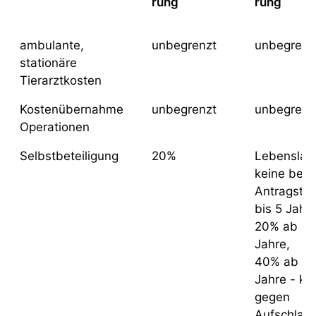
Leistungen
PetCare
Uelzener
ambulante,
unbegrenzt
unbegrenz
Komfort Tarif
Komfort Ta
stationäre
Tierarztkosten
Kostenübernahme
unbegrenzt
unbegrenz
Operationen
Selbstbeteiligung
20%
Lebenslan
keine bei
Antragstel
bis 5 Jahre
20% ab 5 -
Jahre,
40% ab 8 
Jahre - ka
gegen
Aufschlag 