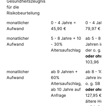
Gesundheitszeugnis
für die
Risikobeurteilung
monatlicher
0 - 4 Jahre =
0 - 4 Jahr
Aufwand
45,90 €
79,97 €
monatlicher
5 - 8 Jahre + 10
ab 5 - 8
Aufwand
- 30%
Jahren incl
Altersaufschlag
der o. g. S
oder ohne
103,96
monatlicher
ab 9 Jahren +
ab 8 - 10
Aufwand
60%
Jahre incl.
Altersaufschlag,
o. g. SB
ab 10 Jahre auf
oder ohne
Anfrage
127,95 €,
ältere Hu