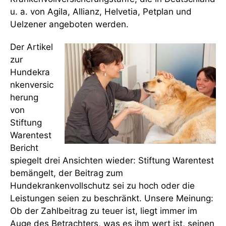
u. a. von Agila, Allianz, Helvetia, Petplan und
Uelzener angeboten werden.
Der Artikel
zur
Hundekra
nkenversic
herung
von
Stiftung
Warentest
Bericht
spiegelt drei Ansichten wieder: Stiftung Warentest
bemängelt, der Beitrag zum
Hundekrankenvollschutz sei zu hoch oder die
Leistungen seien zu beschränkt. Unsere Meinung:
Ob der Zahlbeitrag zu teuer ist, liegt immer im
Auge des Betrachters, was es ihm wert ist, seinen