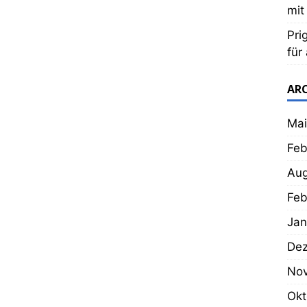
mit
Pri
für
AR
Mai
Feb
Aug
Feb
Jan
De
No
Okt