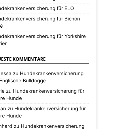
dekrankenversicherung für ELO
dekrankenversicherung für Bichon
sé
dekrankenversicherung für Yorkshire
rier
UESTE KOMMENTARE
nessa
zu
Hundekrankenversicherung
 Englische Bulldogge
ie
zu
Hundekrankenversicherung für
ere Hunde
san
zu
Hundekrankenversicherung für
ere Hunde
nhard
zu
Hundekrankenversicherung