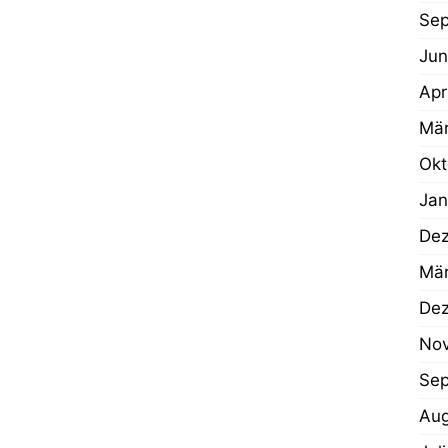
Se
Jun
Apr
Mä
Okt
Jan
De
Mär
De
No
Sep
Aug