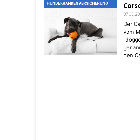
HUNDEKRANKENVERSICHERUNG
Cors
07.08.2
Der Ca
vom Mo
„dogge
genann
den C