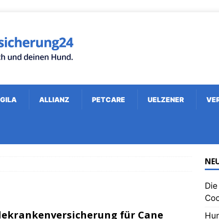
GILA
ALLIANZ
PETCARE
UELZENER
VE
NEU
Die
Co
ekrankenversicherung für Cane
Hun