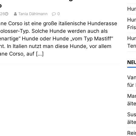
o
Hun
026
Tania Dählmann
0
Hun
ne Corso ist eine große italienische Hunderasse
Fri
losser-Typ. Solche Hunde werden auch als
Hun
nartige“ Hunde oder Hunde „vom Typ Mastiff“
Ter
t. In Italien nutzt man diese Hunde, vor allem
ane Corso, auf
[…]
NE
Va
für
Mar
ält
Su
ält
Rei