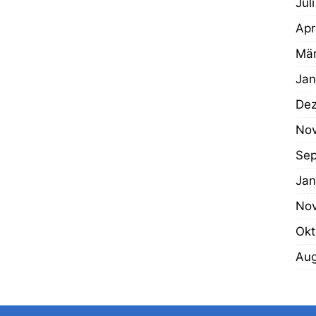
Jul
Apr
Mär
Jan
De
No
Sep
Jan
No
Okt
Aug